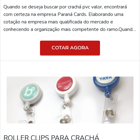
Quando se deseja buscar por crachá pvc valor, encontrará
com certeza na empresa Paraná Cards. Elaborando uma
cotação na empresa mais qualificada do mercado e
conhecendo a organização mais competente do ramo.Quando
a procura é por crachá pvc valor, com os melhores
profissionais da Paraná Cards o cliente poderá encontrar
COTAR AGORA
proteção com pagamento acessível.MAIS DETALHES
SOBRE CRACHÁ PVC VALORA Paraná Cards objetiva seus
reforços em criar uma...
ROLLER CLIPS PARA CRACHÁ