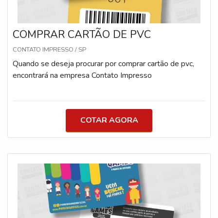
de silicone com jacaré metálico Prazo de Produção
Padrão de 5 dias úteis Pode variar conforme a
COMPRAR CARTÃO DE PVC
quantidade e demanda Consulte para prazos especiais e
entregas urgentes
CONTATO IMPRESSO / SP
Quando se deseja procurar por comprar cartão de pvc,
encontrará na empresa Contato Impresso
COTAR AGORA