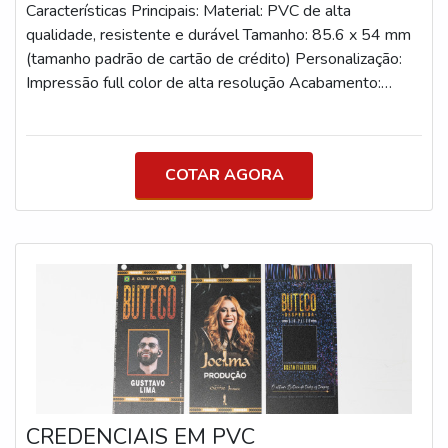
Características Principais: Material: PVC de alta
qualidade, resistente e durável Tamanho: 85.6 x 54 mm
(tamanho padrão de cartão de crédito) Personalização:
Impressão full color de alta resolução Acabamento:
Brilhante ou fosco Extras: Furos para cordão, clip ou
alfinete Benefícios: Durabilidade: Fabricados em PVC
robusto, nossos crachás são resistentes ao desgaste
COTAR AGORA
diário, garantindo longa vida útil. Impressão de Alta
Qualidade: Personalize com o logotipo da empresa,
nome e foto dos colaboradores em cores vibrantes e
nítidas. Versatilidade: Disponíveis com furos para cordão,
clip ou alfinete, adaptando-se a diferentes necessidades
e preferências de uso. Identificação Clara: Facilita a
identificação rápida e segura de funcionários, visitantes e
participantes de eventos. Imagem Profissional: Contribui
para a imagem profissional e organizada da sua empresa
ou evento.
CREDENCIAIS EM PVC