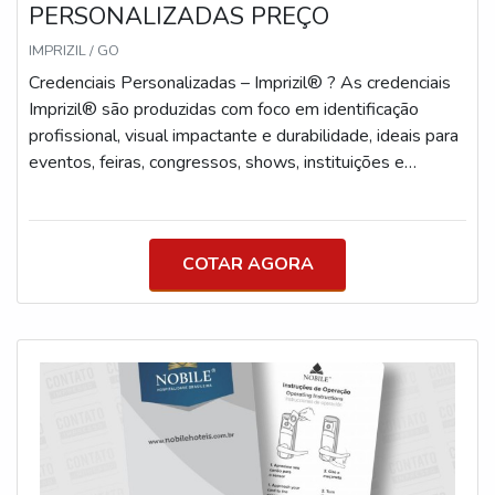
PERSONALIZADAS PREÇO
IMPRIZIL / GO
Credenciais Personalizadas – Imprizil® ? As credenciais
Imprizil® são produzidas com foco em identificação
profissional, visual impactante e durabilidade, ideais para
eventos, feiras, congressos, shows, instituições e
empresas que valorizam organização e apresentação.
Especificações Técnicas Modelos exclusivos: • Padrão
Internacional – 143 x 93 mm • Padrão FIFA (Slim) – 140
COTAR AGORA
x 60 mm • Cradencial – 95 x 65 mm • Outros tamanhos
sob consulta Material: PVC laminado industrial de alta
resistência Espessuras disponíveis: • 0,70mm (300g) –
mais robusta • 0,40mm (180g) – mais leve e econômica
Acabamentos disponíveis: Fosco, Brilho ou Texturizado
Impressão: • Frente (4x0) ou Frente e Verso (4x4) •
Alta definição com dados variáveis (nome, cargo, QR
Code, código de barras, numeração) Corte: • Corte por
punção industrial (5 toneladas), sem rebarbas • Alta