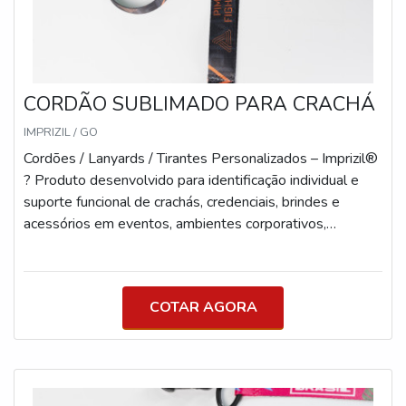
Produção Padrão: 5 dias úteis Pode variar conforme
modelo e quantidade Consulte para demandas urgentes
CORDÃO SUBLIMADO PARA CRACHÁ
IMPRIZIL / GO
Cordões / Lanyards / Tirantes Personalizados – Imprizil®
? Produto desenvolvido para identificação individual e
suporte funcional de crachás, credenciais, brindes e
acessórios em eventos, ambientes corporativos,
instituições e ações promocionais. Especificações
Técnicas Cordões (uso peitoral): Comprimento: 87 cm
aberto | 43 cm fechado Larguras disponíveis: 12mm,
COTAR AGORA
15mm, 20mm e 25mm Tirantes (uso lateral para copo):
Comprimento: 140 cm Larguras disponíveis: 12mm a
40mm (30mm+ são os modelos mais tradicionais e
robustos) Modelos com Engate de Mochila:
Comprimento: 100 cm Larguras disponíveis: 15mm,