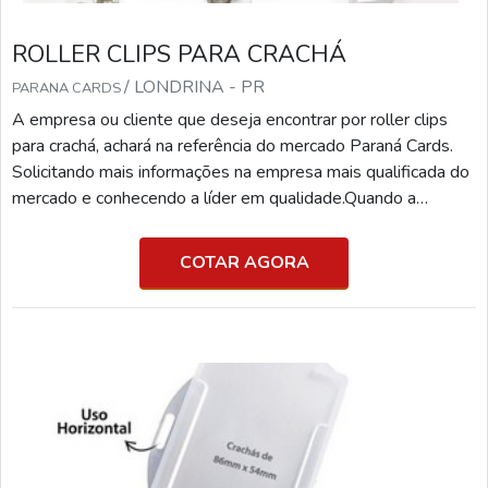
vantagens para quem o adquire. Uma delas, como dito, é sua
higienização. Outra vantagem dada é em questão do material,
ROLLER CLIPS PARA CRACHÁ
pois além de ser maleável, o silicone traz uma grande
/ LONDRINA - PR
PARANA CARDS
resistência, que garante que o produto tenha uma ótima
durabilidade.Solicite agora mesmo uma cotação!
A empresa ou cliente que deseja encontrar por roller clips
para crachá, achará na referência do mercado Paraná Cards.
Solicitando mais informações na empresa mais qualificada do
mercado e conhecendo a líder em qualidade.Quando a
questão é roller clips para crachá, com os profissionais
especializados da Paraná Cards o cliente receberá excelente
COTAR AGORA
custo-benefício com pagamento acessível.MAIS
INFORMAÇÕES RELEVANTES SOBRE ROLLER CLIPS
PARA CR...