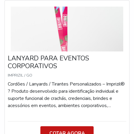
LANYARD PARA EVENTOS
CORPORATIVOS
IMPRIZIL / GO
Cordões / Lanyards / Tirantes Personalizados – Imprizil®
? Produto desenvolvido para identificação individual e
suporte funcional de crachás, credenciais, brindes e
acessórios em eventos, ambientes corporativos,
instituições e ações promocionais. Especificações
Técnicas Cordões (uso peitoral): Comprimento: 87 cm
aberto | 43 cm fechado Larguras disponíveis: 12mm,
COTAR AGORA