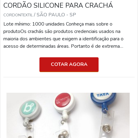
CORDÃO SILICONE PARA CRACHÁ
/ SÃO PAULO - SP
CORDONTEXTIL
Lote mínimo: 1000 unidades Conheça mais sobre o
produtoOs crachás são produtos credenciais usados na
maioria dos ambientes que exigem a identificação para o
acesso de determinadas áreas. Portanto é de extrema
importância usá-lo em ambientes de fácil visualização.Esses
produtos são usados para pendurar e facilitar a identificação,
COTAR AGORA
além de cumprir um importante papel que garante praticidade
quando o assunto é acesso e identificação.Para ajudar nessa
identificação, é usado o cordão silicone para crachá. Esse é
um produto excelente para locais que precisam de uma maior
assepsia, uma vez que o silicone possibilita métodos de
higienização e descontaminação que os outros materiais
como tecido ou borracha não possuem.Uso e benefícios do
cordão silicone para cracháA utilização dos cordões de
silicone para crachá é ideal para: Eventos; Feiras; Convenções;
Escolas; Empresas.Esse tipo de cordão oferece diversas