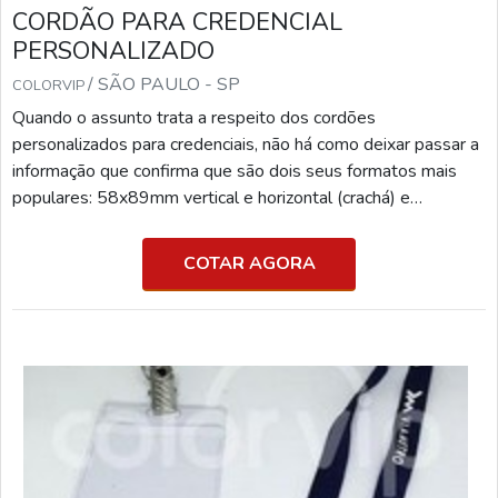
CORDÃO PARA CREDENCIAL
PERSONALIZADO
/ SÃO PAULO - SP
COLORVIP
Quando o assunto trata a respeito dos cordões
personalizados para credenciais, não há como deixar passar a
informação que confirma que são dois seus formatos mais
populares: 58x89mm vertical e horizontal (crachá) e
110x150 (credencial).DETALHES ACERCA CORDÃO
PARA CREDENCIAL PERSONALIZADO A credencial é um
COTAR AGORA
elemento importante ao controle de acesso em eventos.
Para que ela seja apresentada sempre que necessário e o
usuário não a perca durante o evento, é fundamental a sua
fixação em um cordão.Di