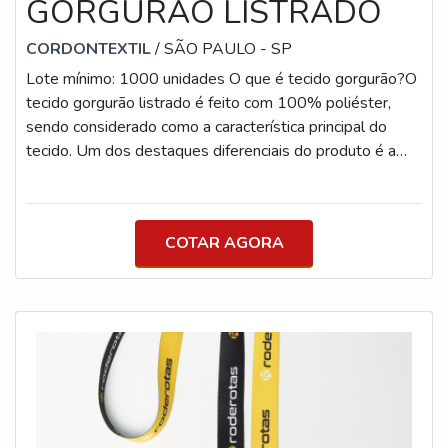
GORGURÃO LISTRADO
CORDONTEXTIL
/ SÃO PAULO - SP
Lote mínimo: 1000 unidades O que é tecido gorgurão?O
tecido gorgurão listrado é feito com 100% poliéster,
sendo considerado como a característica principal do
tecido. Um dos destaques diferenciais do produto é a
diversidade de aplicações do material, que tem uma
gama de aplicações na elaboração de acessórios, no uso
para artesanato, para composição de crachás, entre
COTAR AGORA
outros produtos. A produção do gorgurão feita pelos
fabricantes de tecido gorgurão listrado pode ser
confeccionada em estilos com tela e escamas, com
dimensões que variam em média entre 10 mm e 25 mm
de espessura.Tecido gorgurão estampado preçoO
gorgurão tem um ótimo custo benefício, por causa de
suas aplicações, além disso, tem uma fácil utilização, com
durabilidade e alta resistência, se convertendo como um
produto de alta qualidade. Antes de ser vendido em