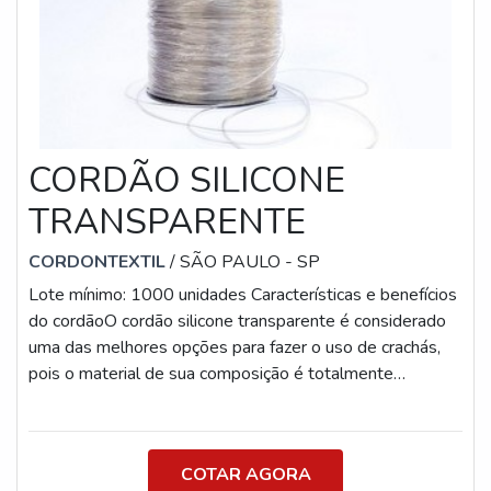
CORDÃO SILICONE
TRANSPARENTE
CORDONTEXTIL
/ SÃO PAULO - SP
Lote mínimo: 1000 unidades Características e benefícios
do cordãoO cordão silicone transparente é considerado
uma das melhores opções para fazer o uso de crachás,
pois o material de sua composição é totalmente
antialérgico. Sendo assim o seu uso não causa nenhum
impacto negativo a saúde dos usuários. Além disso o
produto é o mais adequado para ser usado em alças de
COTAR AGORA
tags e sacolas, visto que oferece muito mais