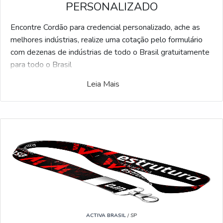
PERSONALIZADO
Encontre Cordão para credencial personalizado, ache as
melhores indústrias, realize uma cotação pelo formulário
com dezenas de indústrias de todo o Brasil gratuitamente
para todo o Brasil
Leia Mais
Feito para facilitar a sua vida, a plataforma Soluções
Industriais desenvolveu a maior gama de fabricantes de
qualidade do mercado industrial. Se estiver procurando por
Cordão para credencial personalizado e gostaria de
informações sobre o fornecedor selecione uma ou mais
das empresas a seguir:
ACTIVA BRASIL
/ SP