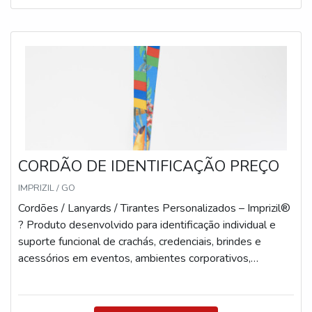
CORDÃO DE IDENTIFICAÇÃO PREÇO
IMPRIZIL / GO
Cordões / Lanyards / Tirantes Personalizados – Imprizil®
? Produto desenvolvido para identificação individual e
suporte funcional de crachás, credenciais, brindes e
acessórios em eventos, ambientes corporativos,
instituições e ações promocionais. Especificações
Técnicas Cordões (uso peitoral): Comprimento: 87 cm
aberto | 43 cm fechado Larguras disponíveis: 12mm,