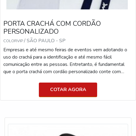
PORTA CRACHÁ COM CORDÃO
PERSONALIZADO
/ SÃO PAULO - SP
COLORVIP
Empresas e até mesmo feiras de eventos vem adotando o
uso do crachá para a identificação e até mesmo fácil
comunicação entre as pessoas. Entretanto, é fundamental
que o porta crachá com cordão personalizado conte com
alguma proteção para não ser danificado. MAIS SOBRE O
PORTA CRACHÁ PERSONALIZADO Sendo assim, uma das
COTAR AGORA
melhores maneiras de garantir essa segurança é fazendo o
uso de um porta cartão, pois também será possível que o
artefato fique pendurado no pescoço durante todo o evento,
corporati