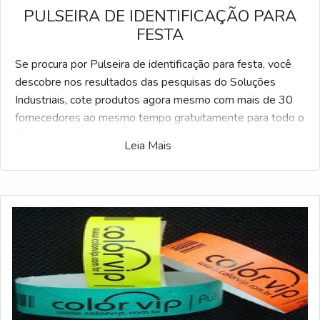
PULSEIRA DE IDENTIFICAÇÃO PARA
FESTA
Se procura por Pulseira de identificação para festa, você
descobre nos resultados das pesquisas do Soluções
Industriais, cote produtos agora mesmo com mais de 30
fornecedores ao mesmo tempo gratuitamente para todo o
Brasil
Leia Mais
Possuindo milhares de distribuidores, o Soluções
Industriais é o portal business to business mais completo
do segmento industrial. Para realizar um orçamento de
Pulseira de identificação para festa, clique em um ou mais
dos anuciantes logo abaixo: