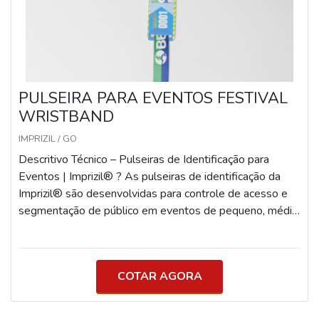
PULSEIRA PARA EVENTOS FESTIVAL
WRISTBAND
IMPRIZIL / GO
Descritivo Técnico – Pulseiras de Identificação para
Eventos | Imprizil® ? As pulseiras de identificação da
Imprizil® são desenvolvidas para controle de acesso e
segmentação de público em eventos de pequeno, médio
e grande porte. Produzidas com materiais específicos
para cada tipo de uso (curto, médio ou longo prazo),
oferecem segurança, personalização e durabilidade com
COTAR AGORA
acabamento profissional. A linha é composta por
modelos técnicos que atendem tanto à necessidade
visual quanto funcional, com foco em eventos que