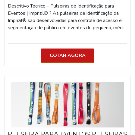
dias ou permanentes) Prazo de Produção Pulseiras
Descritivo Técnico – Pulseiras de Identificação para
Tyvek®: até 1 dia útil Pulseiras de Tecido e Triband®:
Eventos | Imprizil® ? As pulseiras de identificação da
até 5 dias úteis Consulte prazos para grandes volumes
Imprizil® são desenvolvidas para controle de acesso e
ou demandas urgentes
segmentação de público em eventos de pequeno, médio
e grande porte. Produzidas com materiais específicos
para cada tipo de uso (curto, médio ou longo prazo),
oferecem segurança, personalização e durabilidade com
COTAR AGORA
acabamento profissional. A linha é composta por
modelos técnicos que atendem tanto à necessidade
visual quanto funcional, com foco em eventos que
exigem organização, categorização de público e proteção
contra fraudes ou reutilização. Modelos Recomendados
para Eventos ? Pulseira de Tecido (Festival Wristband®)
Larguras: 12mm, 15mm, 20mm Comprimento: 35cm
Material: Poliéster e polipropileno acetinado Impressão:
Sublimação digital frente ou frente e verso Corte: HotCut
(evita desfiamento) Fechamento: Trava plástica inviolável
(com pino já instalado) Personalização: Cores ilimitadas,
PULSEIRA PARA EVENTOS PULSEIRAS