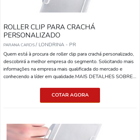
ROLLER CLIP PARA CRACHÁ
PERSONALIZADO
/ LONDRINA - PR
PARANA CARDS
Quem está à procura de roller clip para crachá personalizado,
descobrirá a melhor empresa do segmento. Solicitando mais
informações na empresa mais qualificada do mercado e
conhecendo a líder em qualidade.MAIS DETALHES SOBRE
ROLLER CLIP PARA CRACHÁ PERSONALIZADOSe
alguém pesquisar roller clip para crachá personalizado em
COTAR AGORA
uma empresa inovadora, consegue encontrar o site da Paraná
Cards. Uma empresa com alto know-how em cartão tarja
magné...