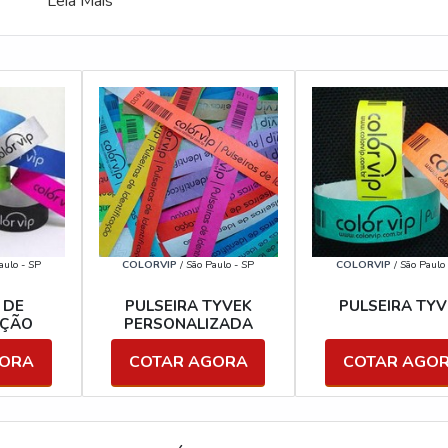
Leia Mais
aulo - SP
COLORVIP
/ São Paulo - SP
COLORVIP
/ São Paulo
 DE
PULSEIRA TYVEK
PULSEIRA TYV
AÇÃO
PERSONALIZADA
GORA
COTAR AGORA
COTAR AGO