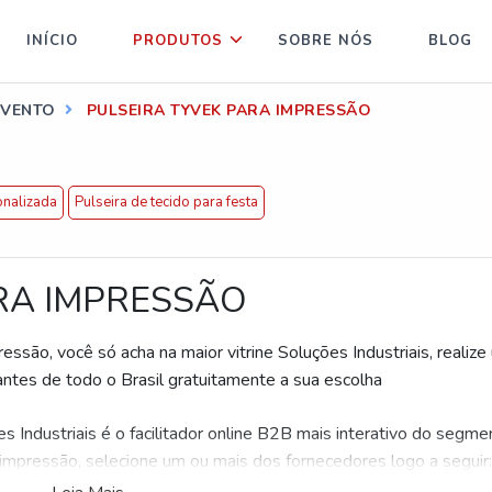
INÍCIO
PRODUTOS
SOBRE NÓS
BLOG
EVENTO
PULSEIRA TYVEK PARA IMPRESSÃO
onalizada
Pulseira de tecido para festa
RA IMPRESSÃO
ssão, você só acha na maior vitrine Soluções Industriais, realiz
antes de todo o Brasil gratuitamente a sua escolha
s Industriais é o facilitador online B2B mais interativo do segme
 impressão, selecione um ou mais dos fornecedores logo a seguir: