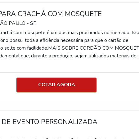
PARA CRACHÁ COM MOSQUETE
SÃO PAULO - SP
crachá com mosquete é um dos mais procurados no mercado. Iss
rio possui toda a eficiência necessária para que o cartão de
o não solte com facilidade.MAIS SOBRE CORDÃO COM MOSQUE
ndamental que, durante a produção, sejam utilizados materiais de
 como aço resistente e poliéster acetinado. Assim, o artefato ter
dade. Além disso, é necessário que o serviço seja executado por 
onte com todos os equi
COTAR AGORA
 DE EVENTO PERSONALIZADA