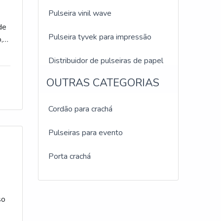
Pulseira vinil wave
de
Pulseira tyvek para impressão
,
Distribuidor de pulseiras de papel
personalizadas
OUTRAS CATEGORIAS
Pulseiras identificação vinil lacre
pino
Cordão para crachá
Pulseiras para evento
Porta crachá
so