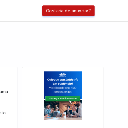
Gostaria de anunciar?
e uma
nto.