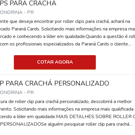
IPS PARA CRACHÁ
 LONDRINA - PR
nte que deseja encontrar por roller clips para crachá, achará na
rcado Paraná Cards. Solicitando mais informações na empresa ma
ercado e conhecendo a líder em qualidade.Quando a questão é rol
, com os profissionais especializados da Paraná Cards o cliente
nte custo-benefício com pagamento acessível.MAIS INFORMA
BRE ROLLER CLIPS PARA CR...
COTAR AGORA
IP PARA CRACHÁ PERSONALIZADO
 LONDRINA - PR
ra de roller clip para crachá personalizado, descobrirá a melhor
nto. Solicitando mais informações na empresa mais qualificada
ecendo a líder em qualidade.MAIS DETALHES SOBRE ROLLER 
RSONALIZADOSe alguém pesquisar roller clip para crachá
 uma empresa inovadora, consegue encontrar o site da Paraná C