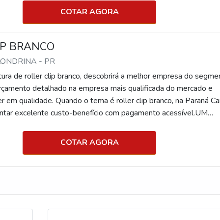
 alto know-how em cartão tarja magné...
COTAR AGORA
IP BRANCO
 LONDRINA - PR
ura de roller clip branco, descobrirá a melhor empresa do segme
çamento detalhado na empresa mais qualificada do mercado e
r em qualidade. Quando o tema é roller clip branco, na Paraná Ca
ontar excelente custo-benefício com pagamento acessível.UM
RE ROLLER CLIP BRANCOA Paraná Cards canaliza seus recu
trutura para os parceiros com...
COTAR AGORA