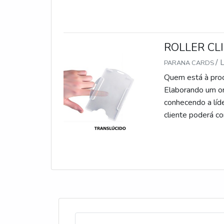
Uma empresa com
ROLLER CL
/
PARANA CARDS
Quem está à proc
Elaborando um or
conhecendo a líde
cliente poderá c
POUCO MAIS SOB
em produzir um es