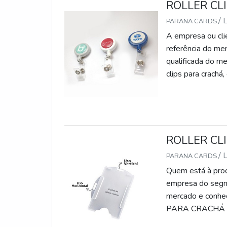
ROLLER CL
/
PARANA CARDS
A empresa ou clie
referência do me
qualificada do m
clips para crachá
receberá excele
RELEVANTES SO
ROLLER CL
/
PARANA CARDS
Quem está à procu
empresa do segme
mercado e conh
PARA CRACHÁ PE
personalizado em