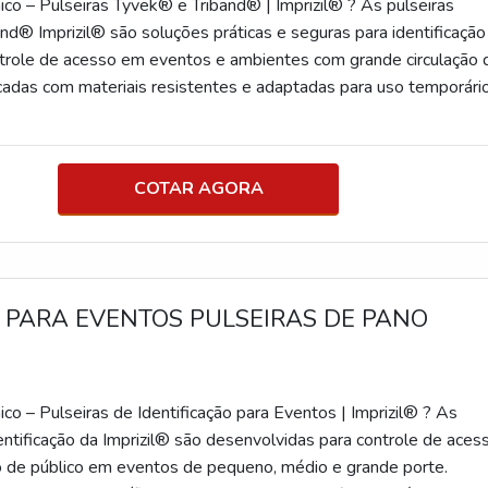
ico – Pulseiras Tyvek® e Triband® | Imprizil® ? As pulseiras
nd® Imprizil® são soluções práticas e seguras para identificação
ontrole de acesso em eventos e ambientes com grande circulação 
cadas com materiais resistentes e adaptadas para uso temporário
egurança, agilidade na distribuição e personalização visual
ada cliente. Pulseira Tyvek® Dimensão destacada:
onalização:
COTAR AGORA
m preto (possibilidade de dados variáveis) Fechamento: Lacre
 reativo à luz negra, com corte de segurança Características:
 antialérgica, antimicrobiana e à prova
s, festas, shows, clínicas, ações internas e promocionais Pulseira
 PARA EVENTOS PULSEIRAS DE PANO
 Dimensão destacada: 245mm x 20mm Material: Sintético
lização: Impressão a laser em preto com
es: Cores vibrantes e fluorescentes, reagem
ico – Pulseiras de Identificação para Eventos | Imprizil® ? As
entificação da Imprizil® são desenvolvidas para controle de aces
 Alta resistência ao rasgo e à umidade
de público em eventos de pequeno, médio e grande porte.
rnos ou com impacto visual Durabilidade superior, mesmo