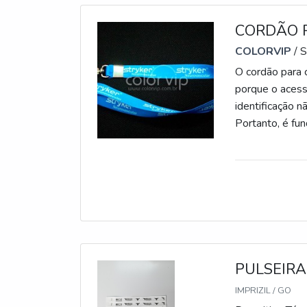
CORDÃO 
COLORVIP
/ 
O cordão para 
porque o acessó
identificaçã
Portanto, é fu
alta qualidade,
longa durabili
empresa que c
PULSEIRA
IMPRIZIL / GO