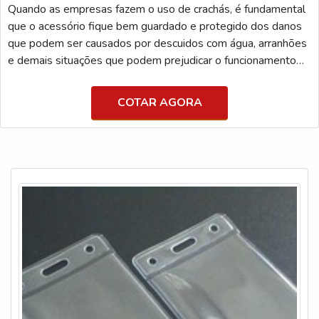
Quando as empresas fazem o uso de crachás, é fundamental
que o acessório fique bem guardado e protegido dos danos
que podem ser causados por descuidos com água, arranhões
e demais situações que podem prejudicar o funcionamento
do acessório.MAIS SOBRE O PORTA CRACHÁSendo assim,
é primordial que as organizações forneçam porta cartão para
COTAR AGORA
os colaboradores, pois, assim, será gerado uma economia na
produção de novos, já que deve ser utilizado todos os dias no
momento em que os funcionários se encontr