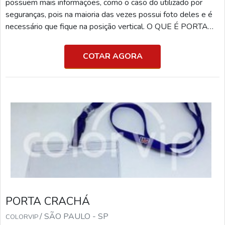
possuem mais informações, como o caso do utilizado por
seguranças, pois na maioria das vezes possui foto deles e é
necessário que fique na posição vertical. O QUE É PORTA
CRACHÁ VERTICALAlém disso, muitas empresas vêm
adotando o de crachá com todos, sendo assim, o uso do
COTAR AGORA
porta cartão com o formato citado está sendo cada vez mais
utilizado por diferentes segmentos. O material utilizado para
a fabricação do acessório é o plástico, poi
PORTA CRACHÁ
/ SÃO PAULO - SP
COLORVIP