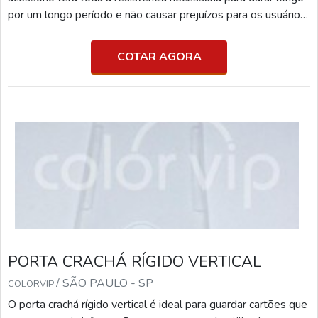
por um longo período e não causar prejuízos para os usuários.
DETALHES DO PORTA CRACHÁ RÍGIDO Sendo assim, é
fundamental que o processo de produção seja feito de forma
COTAR AGORA
cautelosa e todas as peças sejam utilizadas de forma de
correta, até mesmo para que não quebrem, principalmente
quando se trata do modelo retrátil.
PORTA CRACHÁ RÍGIDO VERTICAL
/ SÃO PAULO - SP
COLORVIP
O porta crachá rígido vertical é ideal para guardar cartões que