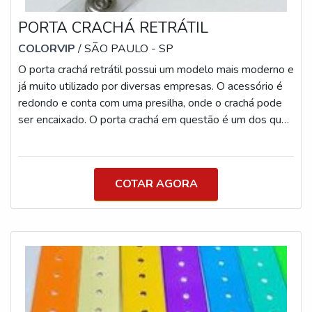
PORTA CRACHÁ RETRÁTIL
COLORVIP
/ SÃO PAULO - SP
O porta crachá retrátil possui um modelo mais moderno e
já muito utilizado por diversas empresas. O acessório é
redondo e conta com uma presilha, onde o crachá pode
ser encaixado. O porta crachá em questão é um dos que
possui melhor estética, principalmente quando fica
pendurado na roupa do usuário. Sendo assim, vem sendo
considerado uma das melhores opções para o
COTAR AGORA
armazenamento de cartão de identificação. DETALHES
ACERCA PORTA CRACHÁAlém disso, o acessório
permite que o crachá seja esticado em a