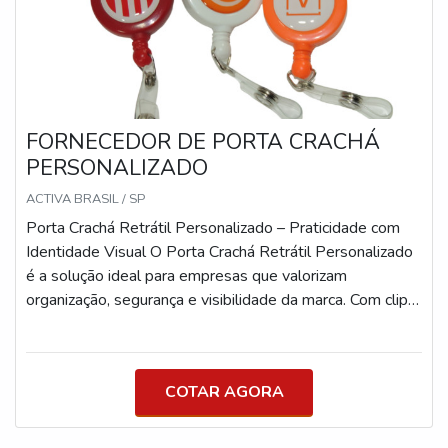
FORNECEDOR DE PORTA CRACHÁ
PERSONALIZADO
ACTIVA BRASIL / SP
Porta Crachá Retrátil Personalizado – Praticidade com
Identidade Visual O Porta Crachá Retrátil Personalizado
é a solução ideal para empresas que valorizam
organização, segurança e visibilidade da marca. Com clip
de fixação e cordão retrátil, ele facilita o uso diário do
crachá de identificação, acessos e controle de ponto.
Destaque-se com uma área de personalização de 24
COTAR AGORA
mm, perfeita para aplicar sua logo com qualidade e
nitidez. 🔹 Área personalizável: 24 mm de diâmetro –
ideal para destacar sua marca 🔹 Sistema retrátil: Fio