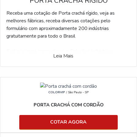
PORTA CRACHÁ RÍGIDO
Receba uma cotação de Porta crachá rígido, veja as
melhores fábricas, receba diversas cotações pelo
formulário com aproximadamente 200 indústrias
gratuitamente para todo o Brasil
Exclusivo para compadores, o Soluções Industriais
Leia Mais
desenvolveu o maior número de fabricantes qualificados
do ramo industrial. Interessado por Porta crachá rígido e
gostaria de informações sobre o anunciante selecione um
dos anuciantes a seguir:
COLORVIP
/ São Paulo - SP
PORTA CRACHÁ COM CORDÃO
COTAR AGORA