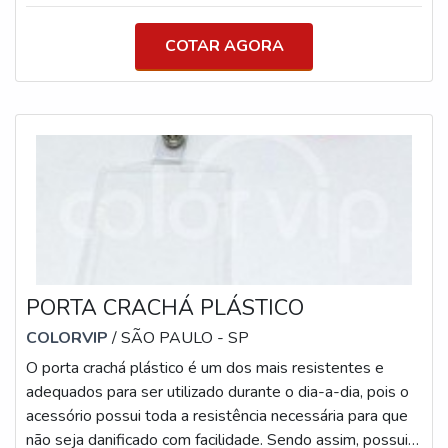
CORDA PERSONALIZADA PARA CRACHÁ É possível
que a personalização seja feita com o nome, logotipo,
COTAR AGORA
site e demais informações que a organização seja colocar
no cordão. Portanto, é necessário que seja criado uma
arte pelo próprio cliente com todas a
PORTA CRACHÁ PLÁSTICO
COLORVIP
/ SÃO PAULO - SP
O porta crachá plástico é um dos mais resistentes e
adequados para ser utilizado durante o dia-a-dia, pois o
acessório possui toda a resistência necessária para que
não seja danificado com facilidade. Sendo assim, possui