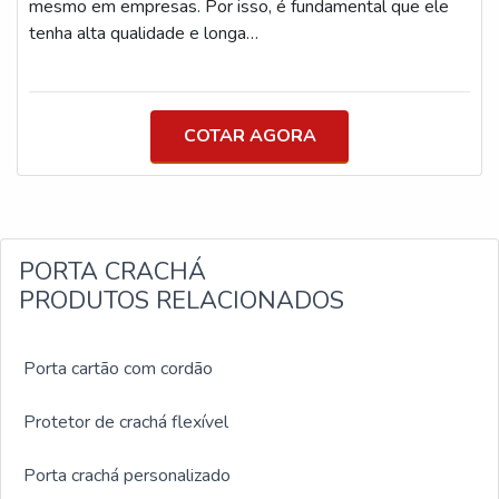
mesmo em empresas. Por isso, é fundamental que ele
tenha alta qualidade e longa
durabilidade.INFORMAÇÕES SOBRE CORDÃO O
mercado disponibiliza diversas opções do acessório,
como o de tecido, que é passível de personalização e
COTAR AGORA
pode receber a logomarca da empresa solicitante. Isso
porque ele o cordão é submetido à impressão digital e
as informações reproduzidas não se perdem, tendo em v
PORTA CRACHÁ
PRODUTOS RELACIONADOS
Porta cartão com cordão
Protetor de crachá flexível
Porta crachá personalizado