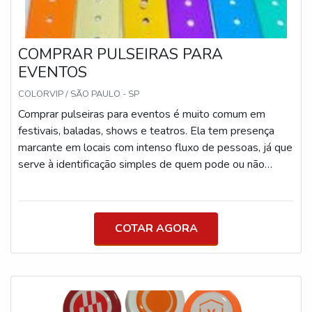
COMPRAR PULSEIRAS PARA
EVENTOS
COLORVIP / SÃO PAULO - SP
Comprar pulseiras para eventos é muito comum em
festivais, baladas, shows e teatros. Ela tem presença
marcante em locais com intenso fluxo de pessoas, já que
serve à identificação simples de quem pode ou não
entrar em determinado estabelecimento.PENSANDO
EM COMPRAR PULSEIRAS DE EVENTOSVale
ressaltar que ela é uma ótima alternativa em controle de
COTAR AGORA
acesso, uma vez que tem confecção personalizada e
pode se adequar à identidade visual de qualquer
empresa. Algumas vantagens da pulseira para evento: