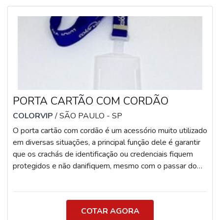
retrátil resistente, com extensão aproximada de 60 cm
🔹 Fixação: Clip traseiro que se prende facilmente em
bolsos, cintos ou roupas 🔹 Material: Corpo em plástico
resistente com ótima durabilidade 🔹 Ideal para:
Empresas, eventos, feiras, hospitais e instituições de
ensino Unifique segurança e identidade visual com um
brinde funcional e personalizado!
PORTA CARTÃO COM CORDÃO
COLORVIP
/ SÃO PAULO - SP
O porta cartão com cordão é um acessório muito utilizado
em diversas situações, a principal função dele é garantir
que os crachás de identificação ou credenciais fiquem
protegidos e não danifiquem, mesmo com o passar do
tempo de uso.O QUE É UM PORTA CARTÃOA
confecção do acessório é feita em plástico, o que garante
toda a segurança necessária, pois não quebra com
COTAR AGORA
facilidade, o que permite que tenha longa durabilidade e