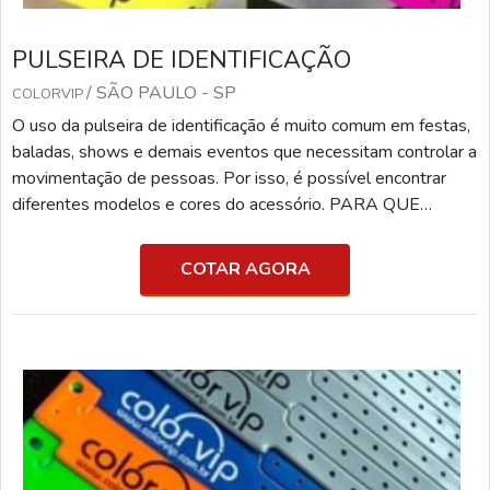
PULSEIRA DE IDENTIFICAÇÃO
/ SÃO PAULO - SP
COLORVIP
O uso da pulseira de identificação é muito comum em festas,
baladas, shows e demais eventos que necessitam controlar a
movimentação de pessoas. Por isso, é possível encontrar
diferentes modelos e cores do acessório. PARA QUE
SERVE A PULSEIRA Além disso, o artefato é uma
excelente opção para ser utilizada como ingresso, pois
COTAR AGORA
podem ser produzidas com QR CODES, o que muitas vezes
facilita a entrada em determinados eventos que possuem
longas filas, por exemplo. Um pouco mais sobre o produto:
As c