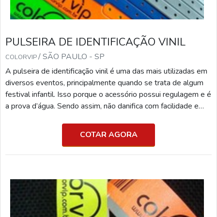
PULSEIRA DE IDENTIFICAÇÃO VINIL
/ SÃO PAULO - SP
COLORVIP
A pulseira de identificação vinil é uma das mais utilizadas em
diversos eventos, principalmente quando se trata de algum
festival infantil. Isso porque o acessório possui regulagem e é
a prova d’água. Sendo assim, não danifica com facilidade e
possui certa segurança. O QUE É PULSEIRA DE
IDENTIFICAÇÃOUma das principais características do
COTAR AGORA
acessório é que ele não se solta com facilidade, ainda que
seja puxado com força. Por isso, o artefato é também muito
utilizado em hospitais, clínicas e et