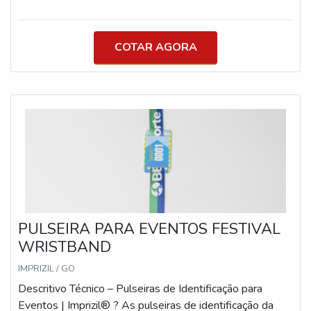
de credenciais em eventos. Sendo assim, é encontrado
em vários modelos.CONHEÇA O CORDÃO
SUBLIMÁTICO A principal função do acessório é permitir
COTAR AGORA
que as pessoas sejam identificadas de maneira fácil e
que haja comunicação eficiente entre elas. Isso porque
ele pode conter várias informações sobre
PULSEIRA PARA EVENTOS FESTIVAL
WRISTBAND
IMPRIZIL / GO
Descritivo Técnico – Pulseiras de Identificação para
Eventos | Imprizil® ? As pulseiras de identificação da