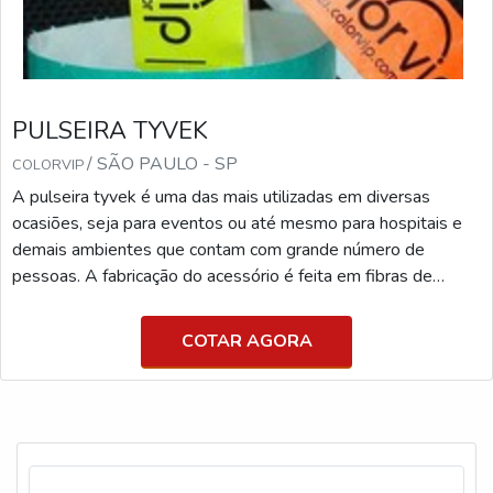
PULSEIRA TYVEK
/ SÃO PAULO - SP
COLORVIP
A pulseira tyvek é uma das mais utilizadas em diversas
ocasiões, seja para eventos ou até mesmo para hospitais e
demais ambientes que contam com grande número de
pessoas. A fabricação do acessório é feita em fibras de
polietileno. MAIS SOBRE PULSEIRAS TYVEK Ainda que
tenha grande semelhança com o papel, o artefato possui
COTAR AGORA
toda a resistência necessária para ser utilizada por um longo
período de tempo sem danificações. Além disso, é resistente
à água e ao suor gerado pelo calor do corpo. Um pouco m