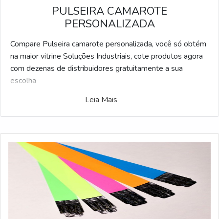
PULSEIRA CAMAROTE
PERSONALIZADA
Compare Pulseira camarote personalizada, você só obtém
na maior vitrine Soluções Industriais, cote produtos agora
com dezenas de distribuidores gratuitamente a sua
escolha
Leia Mais
Possuindo milhares de empresas, o Soluções Industriais é
o facilitador business to business mais interativo do ramo
industrial. Para realizar uma cotação de Pulseira camarote
personalizada, clique em um dos anuciantes listados
adiante: