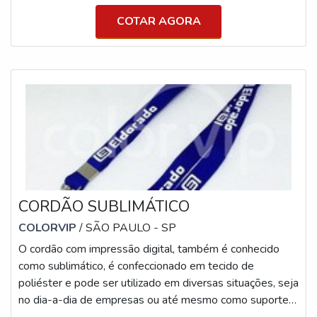
COM CORDA Além de ser utilizado em organizações, o
COTAR AGORA
artefato é ideal para ser utilizado em eventos que
possuem credencial, principalmente quando são de
papel, pois, assim, ele fica protegido e não danifica ou
rasga com faci
CORDÃO SUBLIMÁTICO
COLORVIP
/ SÃO PAULO - SP
O cordão com impressão digital, também é conhecido
como sublimático, é confeccionado em tecido de
poliéster e pode ser utilizado em diversas situações, seja
no dia-a-dia de empresas ou até mesmo como suporte