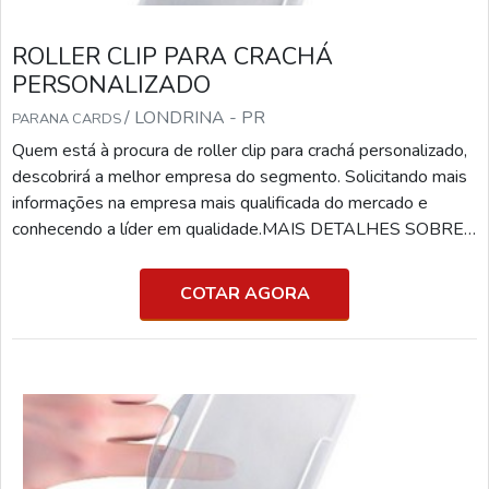
ROLLER CLIP PARA CRACHÁ
PERSONALIZADO
/ LONDRINA - PR
PARANA CARDS
Quem está à procura de roller clip para crachá personalizado,
descobrirá a melhor empresa do segmento. Solicitando mais
informações na empresa mais qualificada do mercado e
conhecendo a líder em qualidade.MAIS DETALHES SOBRE
ROLLER CLIP PARA CRACHÁ PERSONALIZADOSe
alguém pesquisar roller clip para crachá personalizado em
COTAR AGORA
uma empresa inovadora, consegue encontrar o site da Paraná
Cards. Uma empresa com alto know-how em cartão tarja
magné...