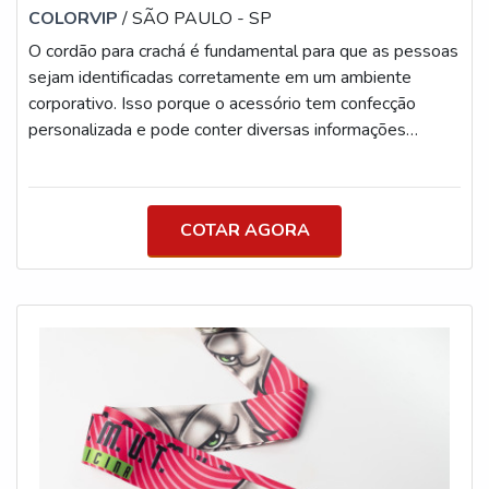
embalagens diversas; Brindes; Crachás; Entre
COLORVIP
/ SÃO PAULO - SP
outras.Esse modelo de algodão possui uma composição
O cordão para crachá é fundamental para que as pessoas
de total qualidade, uma vez que o mesmo é feito a partir
sejam identificadas corretamente em um ambiente
de fibras naturais. Para mais informações, entre em
corporativo. Isso porque o acessório tem confecção
contato e solicite agora mesmo uma cotação gratuita!A
personalizada e pode conter diversas informações
CordonTextil foi fundada em 1982 no bairro da Vila
relevantes sobre a empresa solicitante.MAIS SOBRE O
Maria, virando referência no mercado pela qualidade e
CORDÃO DE CRACHÁ Versátil, o cordão é de tecido
inovação de seus produtos, sempre buscando a
antialérgico e não desbota com o tempo. Portanto, pode
excelência no atendimento para proporcionar mais
COTAR AGORA
reproduzir logomarca, endereço, site, telefone e slogan
agilidade e conforto aos seus clientes.
de determinada organização, servindo como um eficiente
recurso de divulgação.Portanto,