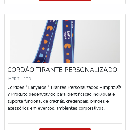
Comprimento: 140 cm Larguras disponíveis: 12mm a
40mm (30mm+ são os modelos mais tradicionais e
robustos) Modelos com Engate de Mochila:
Comprimento: 100 cm Larguras disponíveis: 15mm,
20mm e 25mm Material: 100% poliéster e polipropileno
acetinado Impressão: Frente e verso com sublimação
digital de alta definição Acabamento: Fechamento com
solda ultrassônica (sem chapinhas metálicas) Opções de
Acabamento Argola metálica Jacaré metálico Mosquetão
metálico ou plástico Meia argola Alça de silicone para
CORDÃO TIRANTE PERSONALIZADO
copo Gancho pêra Engate de mochila destacável Abridor
de garrafa (sob substituição do engate) Ponteira para
IMPRIZIL / GO
pendrive ou celular Trava de segurança anti-
Cordões / Lanyards / Tirantes Personalizados – Imprizil®
enforcamento (sob solicitação) Diferenciais Imprizil®
? Produto desenvolvido para identificação individual e
Produção 100% própria, sem terceirização
suporte funcional de crachás, credenciais, brindes e
Personalização com alta fidelidade de cores Ampla
acessórios em eventos, ambientes corporativos,
variedade de modelos e encaixes Capacidade para
instituições e ações promocionais. Especificações
grandes demandas com agilidade Atendimento
Técnicas Cordões (uso peitoral): Comprimento: 87 cm
especializado e suporte consultivo Principais Aplicações
aberto | 43 cm fechado Larguras disponíveis: 12mm,