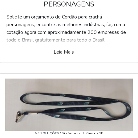
PERSONAGENS
Solicite um orçamento de Cordão para crachá
personagens, encontre as melhores indústrias, faça uma
cotação agora com aproximadamente 200 empresas de
todo o Brasil gratuitamente para todo o Brasil
Leia Mais
Feito para facilitar a sua vida, a ferramenta Soluções
Industriais criou a maior gama de fornecedores qualificados
do ramo industrial. Caso esteja interessado Cordão para
crachá personagens e gostaria de informações sobre o
fornecedor clique em uma das empresas abaixo:
MF SOLUÇÕES
/ São Bernardo do Campo - SP