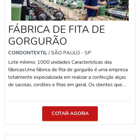
solda ultrassônica (sem chapinhas metálicas) Opções de
Acabamento Argola metálica Jacaré metálico Mosquetão
metálico ou plástico Meia argola Alça de silicone para
FÁBRICA DE FITA DE
copo Gancho pêra Engate de mochila destacável Abridor
de garrafa (sob substituição do engate) Ponteira para
GORGURÃO
pendrive ou celular Trava de segurança anti-
enforcamento (sob solicitação) Diferenciais Imprizil®
CORDONTEXTIL
/ SÃO PAULO - SP
Produção 100% própria, sem terceirização
Lote mínimo: 1000 unidades Características das
Personalização com alta fidelidade de cores Ampla
fábricasUma fábrica de fita de gorgurão é uma empresa
variedade de modelos e encaixes Capacidade para
totalmente especializada em realizar a confecção alças
grandes demandas com agilidade Atendimento
de sacolas, cordões e fitas em geral. Os clientes que
especializado e suporte consultivo Principais Aplicações
mais usufruem dessas fabricantes são as empresas de
Credenciais e crachás em eventos, feiras e ambientes
comércio e indústrias do ramo têxtil. Para suprir toda a
corporativos Identificação funcional em empresas,
demanda que os mercados exigem, as fábricas devem
escolas e órgãos públicos Brindes promocionais,
COTAR AGORA
conter maquinários de última geração, apta para realizar a
ativações e kits de eventos Tirantes para copos/canecas
produção em larga escala de soluções têxteis, que
em festas universitárias e eventos temáticos Acessórios
abastecem indústrias e revendas. Além da fita gorgurão,
para chaves, pendrives, cartões e celulares Ambientes
esse tipo de fabricante também produz diversos tipos