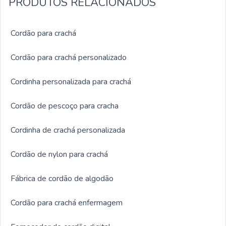
PRODUTOS RELACIONADOS
CordonTextil foi fundada em 1982, virando referência no
mercado pela qualidade e inovação de seus produtos,
Cordão para crachá
sempre buscando a excelência no atendimento para
proporcionar mais agilidade e conforto aos seus clientes.
Cordão para crachá personalizado
Solicite um orçamento agora mesmo!
Cordinha personalizada para crachá
Cordão de pescoço para cracha
Cordinha de crachá personalizada
Cordão de nylon para crachá
Fábrica de cordão de algodão
Cordão para crachá enfermagem