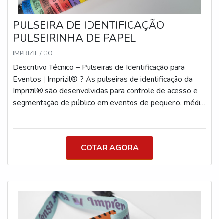
PULSEIRA DE IDENTIFICAÇÃO
PULSEIRINHA DE PAPEL
IMPRIZIL / GO
Descritivo Técnico – Pulseiras de Identificação para
Eventos | Imprizil® ? As pulseiras de identificação da
Imprizil® são desenvolvidas para controle de acesso e
segmentação de público em eventos de pequeno, médio
e grande porte. Produzidas com materiais específicos
para cada tipo de uso (curto, médio ou longo prazo),
oferecem segurança, personalização e durabilidade com
COTAR AGORA
acabamento profissional. A linha é composta por
modelos técnicos que atendem tanto à necessidade
visual quanto funcional, com foco em eventos que
exigem organização, categorização de público e proteção
contra fraudes ou reutilização. Modelos Recomendados
para Eventos ? Pulseira de Tecido (Festival Wristband®)