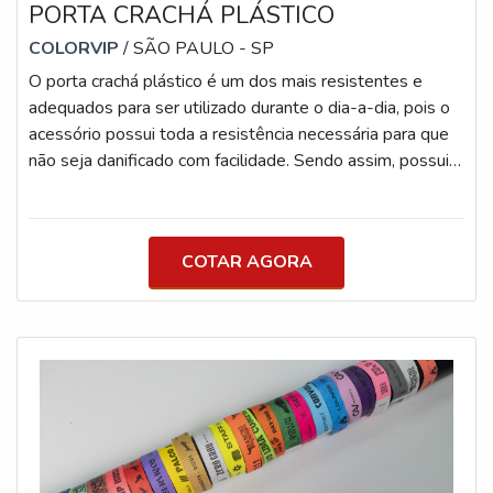
PORTA CRACHÁ PLÁSTICO
alta definição com fidelidade de cores Personalização
com numeração, QR Code, código de barras e TAG PVC
COLORVIP
/ SÃO PAULO - SP
Opções para diferentes durações de evento (1 dia, multi-
O porta crachá plástico é um dos mais resistentes e
dias ou permanentes) Prazo de Produção Pulseiras
adequados para ser utilizado durante o dia-a-dia, pois o
Tyvek®: até 1 dia útil Pulseiras de Tecido e Triband®:
acessório possui toda a resistência necessária para que
até 5 dias úteis Consulte prazos para grandes volumes
não seja danificado com facilidade. Sendo assim, possui
ou demandas urgentes
longa durabilidade de vida útil. MAIS SOBRE O PORTA
CRACHÁ Além disso, o material utilizado para a
confecção do artefato permite que ele seja
COTAR AGORA
personalizado, por isso, é sempre muito utilizado por
empresas e até mesmo em feiras de eventos. Um pouco
mais sobre o produto: A fabric