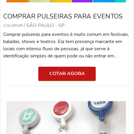
COMPRAR PULSEIRAS PARA EVENTOS
/ SÃO PAULO - SP
COLORVIP
Comprar pulseiras para eventos é muito comum em festivais,
baladas, shows e teatros. Ela tem presença marcante em
locais com intenso fluxo de pessoas, já que serve à
identificação simples de quem pode ou não entrar em
determinado estabelecimento.PENSANDO EM COMPRAR
PULSEIRAS DE EVENTOSVale ressaltar que ela é uma
COTAR AGORA
ótima alternativa em controle de acesso, uma vez que tem
confecção personalizada e pode se adequar à identidade
visual de qualquer empresa. Algumas vantagens da pulseira
para evento: