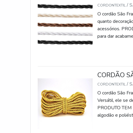
/ 
CORDONTEXTIL
O cordão São Fr
quanto decoração
acessórios. PR
para dar acabame
disponibilizado e
projeto do jeito
tamanhos variad
outros. O compr
cliente para o se
CORDÃO S
estando ainda di
/ 
CORDONTEXTIL
a textura bem ma
O cordão São Fra
material têm muit
Versátil, ele se
Entre outras
PRODUTO TEM DI
CordonTextil foi
algodão e poliés
inovação de seus
metalizados, e c
proporcionar mais
material têm muit
mesmo!