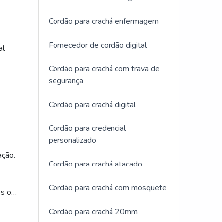
Cordão para crachá enfermagem
Fornecedor de cordão digital
al
Cordão para crachá com trava de
seu
segurança
ntre
Cordão para crachá digital
e do
ter,
Cordão para credencial
 com
personalizado
. O
ação.
adas;
Cordão para crachá atacado
MMA
e
Cordão para crachá com mosquete
es ou
os. O
gora
Cordão para crachá 20mm
adas;