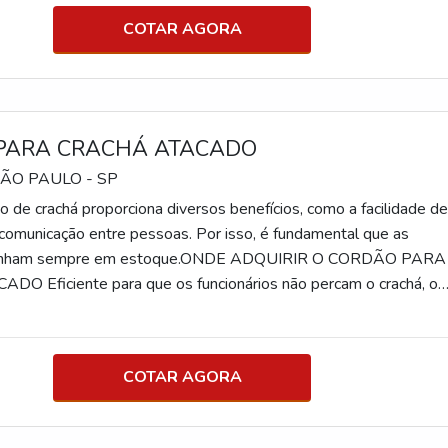
COTAR AGORA
PARA CRACHÁ ATACADO
SÃO PAULO - SP
o de crachá proporciona diversos benefícios, como a facilidade d
e comunicação entre pessoas. Por isso, é fundamental que as
tenham sempre em estoque.ONDE ADQUIRIR O CORDÃO PARA
 não percam o crachá, o
fecção personalizada e pode conter diversas informações sobre 
citante, como endereço, site, slogan e telefone. Requisitado em
ão pode ser liso ou texturizado. Est
COTAR AGORA