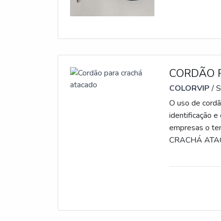
CORDÃO 
COLORVIP
/ 
O uso de cordã
identificação 
empresas o 
CRACHÁ ATACADO Eficiente para que os funcionários
cordão tem con
companhia soli
atacado, o cord