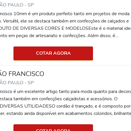
SÃO PAULO - SP
ancisco 10mm é um produto perfeito tanto em projetos de moda
. Versátil, ele se destaca também em confecções de calçados e
ODUTO DE DIVERSAS CORES E MODELOSEste é o material ide
nto em peças de artesanato e confecções. Além disso, é
m várias cores, trazendo liberdade ao cliente para personalizar o 
 que preferir.Além das cores, o cordão também é encontrado em
COTAR AGORA
os. Além dos 10mm, também é possível encontrar 3mm, 5mm, e
imento do cordão também pode ser de acordo com a necessidad
u projeto.O cordão é trançado, e é composto por algodão e poliés
ÃO FRANCISCO
sponível em acabamentos coloridos, brilhantes ou metalizados, e
SÃO PAULO - SP
cia. Além disso, ele pode ser encontrado em diversos tamanhos
ncisco é um excelente artigo tanto para moda quanto para decor
as utilidades, como por exemplo: Bolsas; Cintos; Cortinas; Almof
 destaca também em confecções calçadistas e acessórios. O
.EMPRESA ESPECIALIZADA EM CORDÃO SÃO FRANCISCO 10
VERSAS UTILIDADESO cordão é trançado, e é composto por
 fundada em 1982, virando referência no mercado pela qualidade 
ter, estando ainda disponível em acabamentos coloridos, brilhant
 produtos, sempre buscando a excelência no atendimento para
om maciez. Além disso, pode ser encontrado em diversos tamanh
 agilidade e conforto aos seus clientes. Solicite um orçamento a
as utilidades, como por exemplo: Bolsas; Cintos; Cortinas; Almof