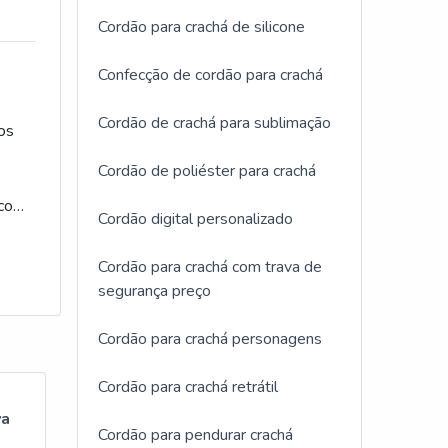
Cordão para crachá de silicone
Confecção de cordão para crachá
a
Cordão de crachá para sublimação
os
O
ncia
Cordão de poliéster para crachá
 com
Cordão digital personalizado
êm
Cordão para crachá com trava de
eito
segurança preço
seu
Cordão para crachá personagens
rdão
Cordão para crachá retrátil
va
A
Cordão para pendurar crachá