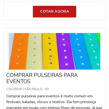
o tempo todo com o acessório no pescoço.O QUE É
CORDA DE CRACHÁ PERSONALIZADAAlém disso,
COTAR AGORA
ele pode ser personalizado de diferentes maneiras, seja
com nome e logotipo da empresa ou até mesmo com
desenhos que representem o evento em questão que
COMPRAR PULSEIRAS PARA
EVENTOS
COLORVIP / SÃO PAULO - SP
Comprar pulseiras para eventos é muito comum em
festivais, baladas, shows e teatros. Ela tem presença
marcante em locais com intenso fluxo de pessoas, já que