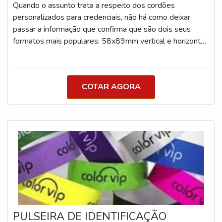
Quando o assunto trata a respeito dos cordões
personalizados para credenciais, não há como deixar
passar a informação que confirma que são dois seus
formatos mais populares: 58x89mm vertical e horizontal
(crachá) e 110x150 (credencial).DETALHES ACERCA
CORDÃO PARA CREDENCIAL PERSONALIZADO A
credencial é um elemento importante ao controle de
COTAR AGORA
acesso em eventos. Para que ela seja apresentada
sempre que necessário e o usuário não a perca durante o
evento, é fundamental a sua fixação em um cordão.Di
PULSEIRA DE IDENTIFICAÇÃO