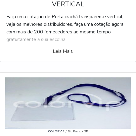
VERTICAL
Faça uma cotação de Porta crachá transparente vertical,
veja os melhores distribuidores, faça uma cotação agora
com mais de 200 fornecedores ao mesmo tempo
gratuitamente a sua escolha
Leia Mais
Exclusivo para compadores, o Soluções Industriais criou a
maior gama de fornecedores referência do mercado
industrial. Se estiver pesquisando por Porta crachá
transparente vertical e gostaria de informações sobre a
empresa clique em um ou mais dos anuciantes a seguir:
COLORVIP
/ São Paulo - SP