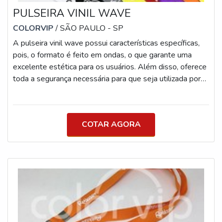
PULSEIRA VINIL WAVE
COLORVIP
/ SÃO PAULO - SP
A pulseira vinil wave possui características específicas,
pois, o formato é feito em ondas, o que garante uma
excelente estética para os usuários. Além disso, oferece
toda a segurança necessária para que seja utilizada por
longos períodos, mesmo quando tem contato com a
água, por exemplo.O QUE SÃO PULSEIRAS VINIL
WAVEA trava de segurança é a mesma dos demais
COTAR AGORA
modelos das pulseiras de vinil, pois, o fechamento é
realizado com o auxílio de um botão e não pode ser
aberto com facilidade. Sendo assim,