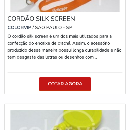
CORDÃO SILK SCREEN
COLORVIP
/ SÃO PAULO - SP
O cordão silk screen é um dos mais utilizados para a
confecção do encaixe de crachá. Assim, o acessório
produzido dessa maneira possui longa durabilidade e não
tem desgaste das letras ou desenhos com
facilidade.TUDO SOBRE A CORDA SILK SCREEN O
modelo de impressão permite que o cordão seja
produzido com uma ou duas cores, de acordo com a arte
COTAR AGORA
enviada pelo cliente, sendo assim, a combinação deve
ser feita de acordo com a logotipo da empresa que
utilizará este item. Um pouco mais sobre o produto: