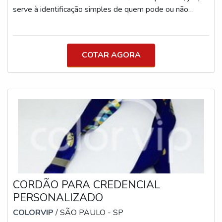
serve à identificação simples de quem pode ou não
entrar em determinado estabelecimento.PENSANDO
EM COMPRAR PULSEIRAS DE EVENTOSVale
ressaltar que ela é uma ótima alternativa em controle de
COTAR AGORA
acesso, uma vez que tem confecção personalizada e
pode se adequar à identidade visual de qualquer
empresa. Algumas vantagens da pulseira para evento:
CORDÃO PARA CREDENCIAL
PERSONALIZADO
COLORVIP
/ SÃO PAULO - SP