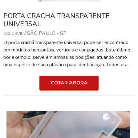
PORTA CRACHÁ TRANSPARENTE
UNIVERSAL
/ SÃO PAULO - SP
COLORVIP
O porta crachá transparente universal pode ser encontrado
em modelos horizontais, verticais e conjugados. Este último,
por exemplo, serve em ambas as posições, atuando como
uma espécie de saco plástico para identificação. Todos os
tipos possuem a qualidade necessária para agregar longa
durabilidade e impossibilidade de sofrer danos com facilidade.
COTAR AGORA
O QUE É PORTA CRACHÁ UNIVERSALO artefato é muito
utilizado em ambientes como empresas, escolas, faculdades,
eventos e etc. Em suma, proporciona vasta