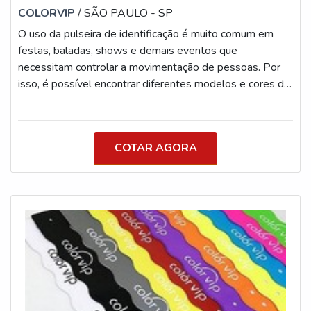
COLORVIP
/ SÃO PAULO - SP
O uso da pulseira de identificação é muito comum em
festas, baladas, shows e demais eventos que
necessitam controlar a movimentação de pessoas. Por
isso, é possível encontrar diferentes modelos e cores do
acessório. PARA QUE SERVE A PULSEIRA Além
disso, o artefato é uma excelente opção para ser
utilizada como ingresso, pois podem ser produzidas com
COTAR AGORA
QR CODES, o que muitas vezes facilita a entrada em
determinados eventos que possuem longas filas, por
exemplo. Um pouco mais sobre o produto: As c