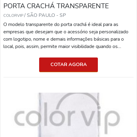
PORTA CRACHÁ TRANSPARENTE
/ SÃO PAULO - SP
COLORVIP
O modelo transparente do porta crachá é ideal para as
empresas que desejam que o acessório seja personalizado
com logotipo, nome e demais informações básicas para o
local, pois, assim, permite maior visibilidade quando os
usuários saem na rua. PARA QUE SERVE O PORTA
CRACHÁ TRANSPARENTE Isso porque o artefato pode
COTAR AGORA
contar com a presença de um cordão e ficar pendurado no
pescoço das pessoas que devem utilizá-lo. Sendo assim,
será possível utilizá-lo até mesmo no período de saída para o
almoço. Algu