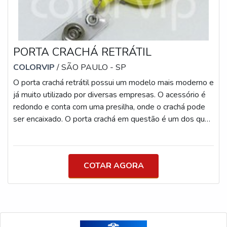
PORTA CRACHÁ RETRÁTIL
COLORVIP
/ SÃO PAULO - SP
O porta crachá retrátil possui um modelo mais moderno e
já muito utilizado por diversas empresas. O acessório é
redondo e conta com uma presilha, onde o crachá pode
ser encaixado. O porta crachá em questão é um dos que
possui melhor estética, principalmente quando fica
pendurado na roupa do usuário. Sendo assim, vem sendo
considerado uma das melhores opções para o
COTAR AGORA
armazenamento de cartão de identificação. DETALHES
ACERCA PORTA CRACHÁAlém disso, o acessório
permite que o crachá seja esticado em a