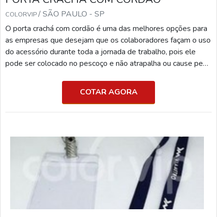
/ SÃO PAULO - SP
COLORVIP
O porta crachá com cordão é uma das melhores opções para
as empresas que desejam que os colaboradores façam o uso
do acessório durante toda a jornada de trabalho, pois ele
pode ser colocado no pescoço e não atrapalha ou cause peso
e grande volume.INFORMAÇÕES SOBRE PORTA CRACHÁ
COM CORDA Além de ser utilizado em organizações, o
COTAR AGORA
artefato é ideal para ser utilizado em eventos que possuem
credencial, principalmente quando são de papel, pois, assim,
ele fica protegido e não danifica ou rasga com faci