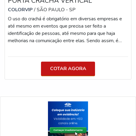
PORTA CRACHÁ VERTICAL
COLORVIP
/ SÃO PAULO - SP
O uso do crachá é obrigatório em diversas empresas e
até mesmo em eventos que precisa ser feito a
identificação de pessoas, até mesmo para que haja
melhorias na comunicação entre elas. Sendo assim, é
fundamental que o cartão esteja de alguma forma
protegido. MAIS SOBRE PORTA CRACHÁ VERTICAL
Portanto, uma das melhores maneiras de proteger o
COTAR AGORA
acessório é com uma porta crachá, pois ele pode ser
encontrado em diversos formatos como, por exemplo, o
vertical e em variados tamanhos, sendo ideal para div